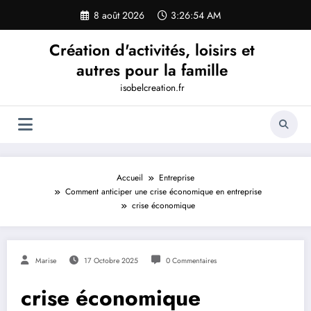
Aller
8 août 2026
3:26:54 AM
au
contenu
Création d'activités, loisirs et
autres pour la famille
isobelcreation.fr
Accueil
Entreprise
Comment anticiper une crise économique en entreprise
crise économique
Marise
17 Octobre 2025
0 Commentaires
crise économique