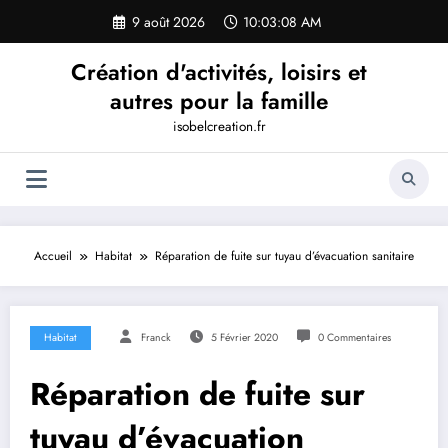
Aller
9 août 2026
10:03:08 AM
au
contenu
Création d'activités, loisirs et
autres pour la famille
isobelcreation.fr
Accueil
Habitat
Réparation de fuite sur tuyau d’évacuation sanitaire
Habitat
Franck
5 Février 2020
0 Commentaires
Réparation de fuite sur
tuyau d’évacuation