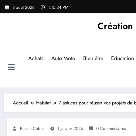
Aller
8 août 2026
1:10:35 PM
au
contenu
Création d
Achats
Auto Moto
Bien être
Education
Accueil
Habitat
7 astuces pour réussir vos projets de
Pascal Cabus
1 Janvier 2026
0 Commentaires