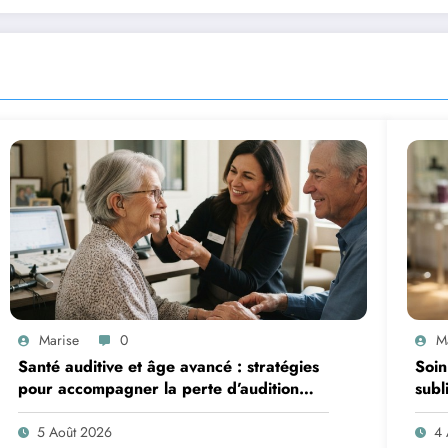
Marise
0
M
Santé auditive et âge avancé : stratégies
Soin
pour accompagner la perte d’audition
subl
chez les seniors
che
5 Août 2026
4 