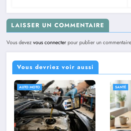
LAISSER UN COMMENTAIRE
Vous devez
vous connecter
pour publier un commentaire
Vous devriez voir aussi
AUTO MOTO
SANTÉ