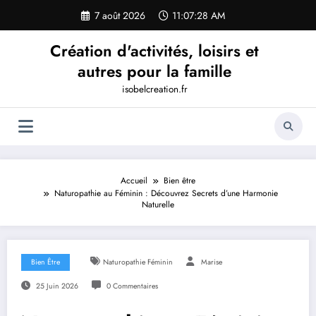
Aller
7 août 2026
11:07:29 AM
au
contenu
Création d'activités, loisirs et
autres pour la famille
isobelcreation.fr
Accueil
Bien être
Naturopathie au Féminin : Découvrez Secrets d’une Harmonie
Naturelle
Bien Être
Naturopathie Féminin
Marise
25 Juin 2026
0 Commentaires