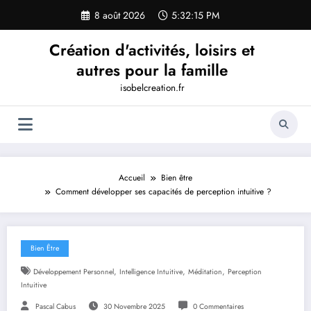
Aller
8 août 2026
5:32:16 PM
au
contenu
Création d'activités, loisirs et
autres pour la famille
isobelcreation.fr
Accueil
Bien être
Comment développer ses capacités de perception intuitive ?
Bien Être
,
,
,
Développement Personnel
Intelligence Intuitive
Méditation
Perception
Intuitive
Pascal Cabus
30 Novembre 2025
0 Commentaires