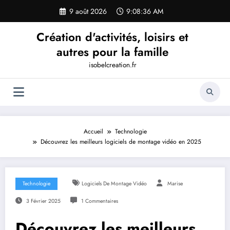
Aller
9 août 2026
9:08:36 AM
au
contenu
Création d'activités, loisirs et
autres pour la famille
isobelcreation.fr
Accueil
Technologie
Découvrez les meilleurs logiciels de montage vidéo en 2025
Technologie
Logiciels De Montage Vidéo
Marise
3 Février 2025
1 Commentaires
Découvrez les meilleurs