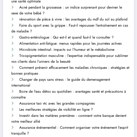
une santé optimale
Acné pendant la grossesse : un indice surprenant pour deviner le
sexe de votre bébé ?
rénovation de pièce à vivre : les avantages du mdf du sol au plafond
Faire du sport avec la grippe : Faut-il repousser l’entraînement en cas
de maladie ?
Gastro-entérologue : Qui est-il et quand faut-il le consulter ?
Alimentation anti-fatigue: menus rapides pour les journées actives
Microbiote intestinal: impacts sur l’humeur et le métabolisme
Tricopigmentation masculine : l’expertise indispensable pour sublimer
vos clients dans l’univers de la beauté
Comment prévenir efficacement les maladies chroniques : stratégies et
bonnes pratiques
Changer de pays sans stress : le guide du demenagement
international
Boire de l’eau détox au quotidien : avantages santé et précautions à
connaître
Assurance taxi vtc avec les grandes compagnies
Les meilleures stratégies de visibilité en ligne ?
Investir dans les matières premières : comment votre banque devient
votre meilleur allié
Assurance événementiel : Comment organiser votre événement l’esprit
tranquille ?