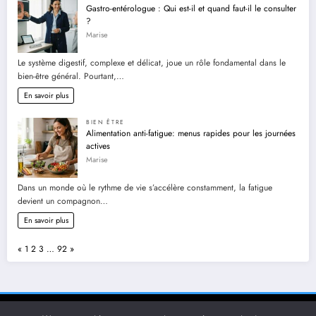
Gastro-entérologue : Qui est-il et quand faut-il le consulter
?
Marise
Le système digestif, complexe et délicat, joue un rôle fondamental dans le
bien-être général. Pourtant,…
En savoir plus
BIEN ÊTRE
Alimentation anti-fatigue: menus rapides pour les journées
actives
Marise
Dans un monde où le rythme de vie s’accélère constamment, la fatigue
devient un compagnon…
En savoir plus
Page:
Previous
Next
«
1
2
3
…
92
»
Achats
Auto Moto
Bien être
Education
Emplois