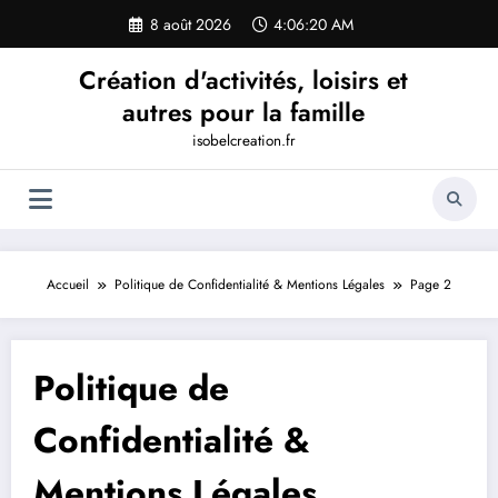
Aller
8 août 2026
4:06:20 AM
au
contenu
Création d'activités, loisirs et
autres pour la famille
isobelcreation.fr
Accueil
Politique de Confidentialité & Mentions Légales
Page 2
Politique de
Confidentialité &
Mentions Légales