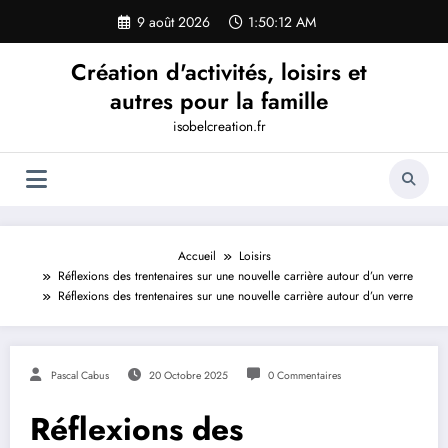
Aller
9 août 2026
1:50:13 AM
au
contenu
Création d'activités, loisirs et
autres pour la famille
isobelcreation.fr
Accueil
Loisirs
Réflexions des trentenaires sur une nouvelle carrière autour d’un verre
Réflexions des trentenaires sur une nouvelle carrière autour d’un verre
Pascal Cabus
20 Octobre 2025
0 Commentaires
Réflexions des