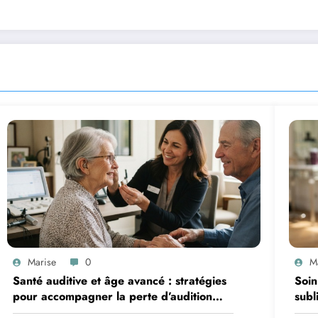
Marise
0
M
Santé auditive et âge avancé : stratégies
Soin
pour accompagner la perte d’audition
subl
chez les seniors
che