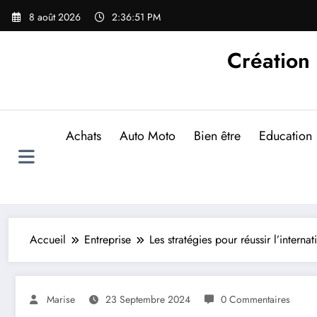
Aller
8 août 2026
2:36:52 PM
au
contenu
Création d
Achats
Auto Moto
Bien être
Education
Accueil
Entreprise
Les stratégies pour réussir l’interna
Marise
23 Septembre 2024
0 Commentaires